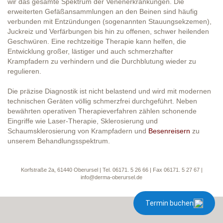
wir das gesamte Spektrum der Venenerkrankungen. Die
erweiterten Gefäßansammlungen an den Beinen sind häufig
verbunden mit Entzündungen (sogenannten Stauungsekzemen),
Juckreiz und Verfärbungen bis hin zu offenen, schwer heilenden
Geschwüren. Eine rechtzeitige Therapie kann helfen, die
Entwicklung großer, lästiger und auch schmerzhafter
Krampfadern zu verhindern und die Durchblutung wieder zu
regulieren.
Die präzise Diagnostik ist nicht belastend und wird mit modernen
technischen Geräten völlig schmerzfrei durchgeführt. Neben
bewährten operativen Therapieverfahren zählen schonende
Eingriffe wie Laser-Therapie, Sklerosierung und
Schaumsklerosierung von Krampfadern und
Besenreisern
zu
unserem Behandlungsspektrum.
Korfstraße 2a, 61440 Oberursel | Tel. 06171. 5 26 66 | Fax 06171. 5 27 67 |
info@derma-oberursel.de
Termin buchen