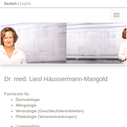
Deutsch
|
English
Toggl
navig
Dr. med. Liesl Häussermann-Mangold
Fachärztin für:
Dermatologie
Allergologie
Venerologie (Geschlechtskrankheiten)
Phlebologie (Venenerkrankungen)
Lasermedizin