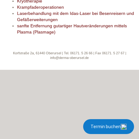
Kryotherapie
Krampfaderoperationen
Laserbehandlung mit dem Idas-Laser bei Besenreisern und
Gefäßerweiterungen
sanfte Entfernung gutartiger Hautveränderungen mittels
Plasma (Plasmage)
Korfstraße 2a, 61440 Oberursel | Tel. 06171. 5 26 66 | Fax 06171. 5 27 67 |
info@derma-oberursel.de
Termin buchen