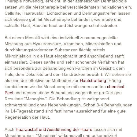
Therapie notwendig, erreicht. In der ästhetischen Dermatologie
setzen wir die Mesotherapie bei verschiedensten Indikationen ein.
Cellulite, Haarausfall, Lichtschäden und Dehnungsstreifen lassen
sich ebenso gut mit Mesotherapie behandeln, wie müde und
schlaffe Haut, Raucherhaut und Schwangerschaftsstreifen.
Bei einem Mesolift wird eine individuell zusammengestellte
Mischung aus Hyaluronsäure, Vitaminen, Mineralstoffen und
durchblutungsfördernden Substanzen flächig mittels
Mikroinjektion in die Haut eingebracht und anschließend sanft
einmassiert. Dieses sanfte und sehr schonende Verfahren hat
sich besonders zur Behandlung von Fältchen im Gesicht, dem
Hals, dem Dekolleté und den Handrücken bewährt. Wir sehen sie
als eine der effektivsten Methoden zur
Hautstraffung
. Häufig
kombinieren wir die Mesotherapie mit einem sanften
chemical
Peel
und nennen diese Behandlung wegen ihrer großartigen
Resultate "Mesoglow". Die Behandlung ist weitgehend
schmerzfrei und ohne Nebenwirkungen. Schon 3-4 Behandlungen
im 14-Tagesabstand sind fast immer ausreichend für eine gute
Regeneration der Haut.
Auch
Haarausfall und Ausdünnung der Haare
lassen sich mit
Mesotherapie – "Mesohair" wirkungsvoll und unkompliziert